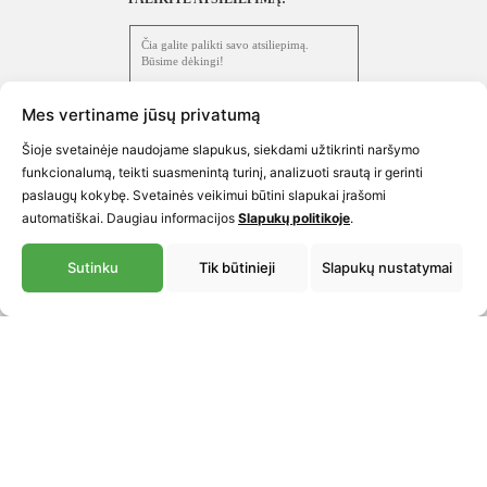
Medinių
Naudinga
Medinės
langų
žinoti
lauko
išpardavimas
durys
Mes vertiname jūsų privatumą
Durų
Medinės
Šioje svetainėje naudojame slapukus, siekdami užtikrinti naršymo
išpardavimas
funkcionalumą, teikti suasmenintą turinį, analizuoti srautą ir gerinti
stumdomos
paslaugų kokybę. Svetainės veikimui būtini slapukai įrašomi
terasos
SIŲSTI
Balkono
automatiškai. Daugiau informacijos
Slapukų politikoje
.
durys
stiklinimo
sistemų
Sutinku
Tik būtinieji
Slapukų nustatymai
PASKAMBINKITE
Medinės
išpardavimas
vidaus
Tel.
+370 5 273 7014
durys
Langų
ir
GAUKITE PASIŪLYMĄ
Balkonų
durų
Atsiųskite užklausą
stiklinimas
priedų
išpardavimas
PRISIJUNKITE
Stiklo