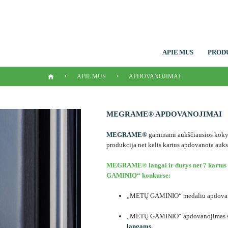
APIE MUS
PROD
›
›
APIE MUS
APDOVANOJIMAI
MEGRAME® APDOVANOJIMAI
MEGRAME®
gaminami aukščiausios kokybė
produkcija net kelis kartus apdovanota auk
MEGRAME® langai ir durys
net 7 kartu
GAMINIO“ konkurse:
„METŲ GAMINIO“ medaliu apdova
„METŲ GAMINIO“ apdovanojimas s
langams.