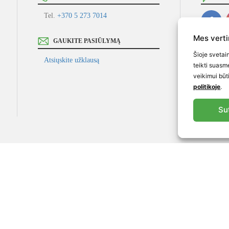
Tel.
+370 5 273 7014
Mes vert
GAUKITE PASIŪLYMĄ
Vartotojų 
Šioje svetai
Privatumo
Atsiųskite užklausą
teikti suasm
veikimui būt
politikoje
.
Su