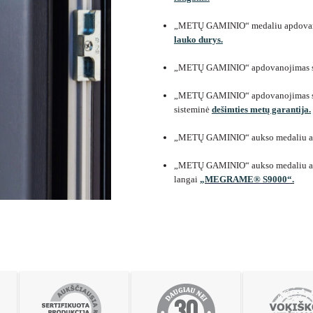
„METŲ GAMINIO“ medaliu apdovan
lauko durys.
„METŲ GAMINIO“ apdovanojimas
„METŲ GAMINIO“ apdovanojimas skir
sisteminė
dešimties metų garantija.
„METŲ GAMINIO“ aukso medaliu ap
„METŲ GAMINIO“ aukso medaliu apdo
langai
„MEGRAME® S9000“.