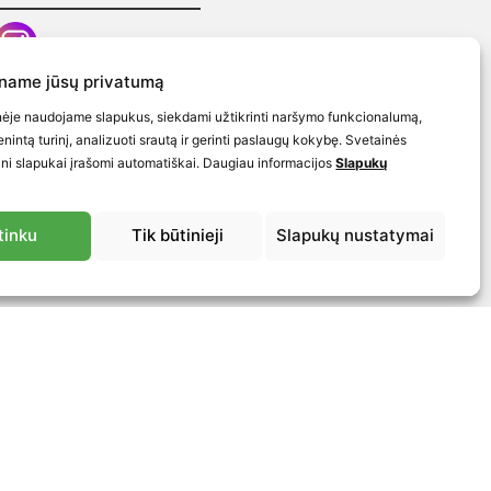
iname jūsų privatumą
teisės
nėje naudojame slapukus, siekdami užtikrinti naršymo funkcionalumą,
 politika
enintą turinį, analizuoti srautą ir gerinti paslaugų kokybę. Svetainės
ini slapukai įrašomi automatiškai. Daugiau informacijos
Slapukų
tinku
Tik būtinieji
Slapukų nustatymai