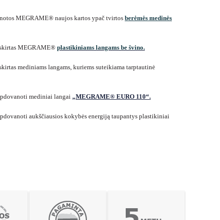
otos MEGRAME® naujos kartos ypač tvirtos
berėmės medinės
 skirtas MEGRAME®
plastikiniams langams be švino.
tas mediniams langams, kuriems suteikiama tarptautinė
dovanoti mediniai langai
„MEGRAME® EURO 110“.
vanoti aukščiausios kokybės energiją taupantys plastikiniai