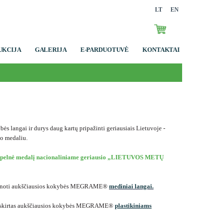
LT
EN
UKCIJA
GALERIJA
E-PARDUOTUVĖ
KONTAKTAI
s langai ir durys daug kartų pripažinti geriausiais Lietuvoje -
so medaliu.
s pelnė medalį nacionaliniame geriausio „LIETUVOS METŲ
noti aukščiausios kokybės MEGRAME®
mediniai langai.
kirtas aukščiausios kokybės MEGRAME®
plastikiniams